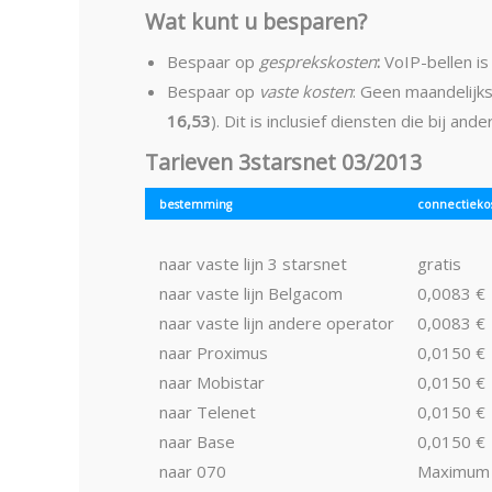
Wat kunt u besparen?
Bespaar op
gesprekskosten
:
VoIP-bellen i
Bespaar op
vaste kosten
: Geen maandelijk
16,53
). Dit is inclusief diensten die bij a
Tarieven 3starsnet 03/2013
bestemming
connectieko
naar vaste lijn 3 starsnet
gratis
naar vaste lijn Belgacom
0,0083 €
naar vaste lijn andere operator
0,0083 €
naar Proximus
0,0150 €
naar Mobistar
0,0150 €
naar Telenet
0,0150 €
naar Base
0,0150 €
naar 070
Maximum 