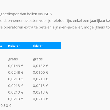
s goedkoper dan bellen via ISDN
se abonnementskosten voor je telefoonlijn, enkel een
jaarlijkse k
ndere operatoren extra te betalen zijn (ken-je-beller, mogelijkheid 
st
piekuren
daluren
gratis
gratis
0,0149 €
0,0132 €
0,0248 €
0,0165 €
0,0213 €
0,0213 €
0,0213 €
0,0213 €
0,0213 €
0,0213 €
0,0213 €
0,0213 €
0,30 €