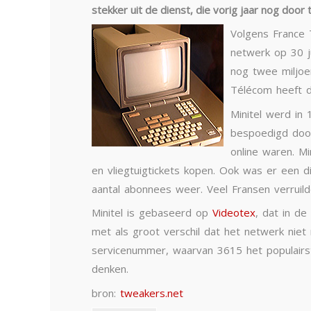
stekker uit de dienst, die vorig jaar nog door
Volgens France 
netwerk op 30 ju
nog twee miljoen
Télécom heeft d
Minitel werd in
bespoedigd doord
online waren. M
en vliegtuigtickets kopen. Ook was er een d
aantal abonnees weer. Veel Fransen verruild
Minitel is gebaseerd op
Videotex
, dat in d
met als groot verschil dat het netwerk nie
servicenummer, waarvan 3615 het populairst 
denken.
bron:
tweakers.net