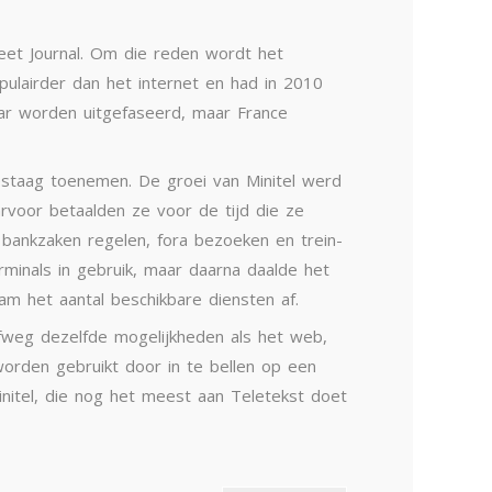
eet Journal. Om die reden wordt het
opulairder dan het internet en had in 2010
jaar worden uitgefaseerd, maar France
gestaag toenemen. De groei van Minitel werd
arvoor betaalden ze voor de tijd die ze
 bankzaken regelen, fora bezoeken en trein-
rminals in gebruik, maar daarna daalde het
am het aantal beschikbare diensten af.
ofweg dezelfde mogelijkheden als het web,
worden gebruikt door in te bellen op een
initel, die nog het meest aan Teletekst doet