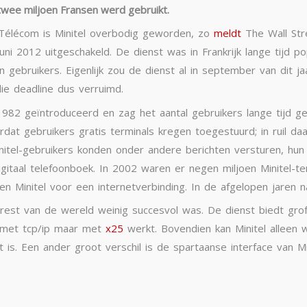
 twee miljoen Fransen werd gebruikt.
Télécom is Minitel overbodig geworden, zo
meldt
The Wall Str
ni 2012 uitgeschakeld. De dienst was in Frankrijk lange tijd p
 gebruikers. Eigenlijk zou de dienst al in september van dit 
ie deadline dus verruimd.
 1982 geïntroduceerd en zag het aantal gebruikers lange tijd 
at gebruikers gratis terminals kregen toegestuurd; in ruil da
initel-gebruikers konden onder andere berichten versturen, hun
igitaal telefoonboek. In 2002 waren er negen miljoen Minitel-te
en Minitel voor een internetverbinding. In de afgelopen jaren n
e rest van de wereld weinig succesvol was. De dienst biedt gr
t met tcp/ip maar met
x25
werkt. Bovendien kan Minitel alleen 
is. Een ander groot verschil is de spartaanse interface van M