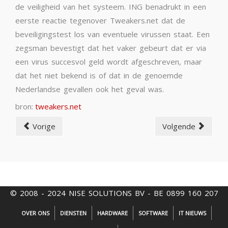
de veiligheid van het systeem. ING benadrukt in een
eerste reactie tegenover Tweakers.net dat de
beveiligingstest los van eventuele virussen staat. Een
zegsman bevestigt dat het vaker gebeurt dat er via
een virus succesvol geld wordt afgeschreven, maar
dat het niet bekend is of dat in de genoemde
Nederlandse gevallen ook het geval was.
bron:
tweakers.net
Vorige
Volgende
© 2008 - 2024 NISE SOLUTIONS BV - BE 0899 160 207
OVER ONS
DIENSTEN
HARDWARE
SOFTWARE
IT NIEUWS