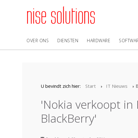
OVER ONS
DIENSTEN
HARDWARE
SOFTWA
U bevindt zich hier:
Start
IT Nieuws
B
'Nokia verkoopt i
BlackBerry'