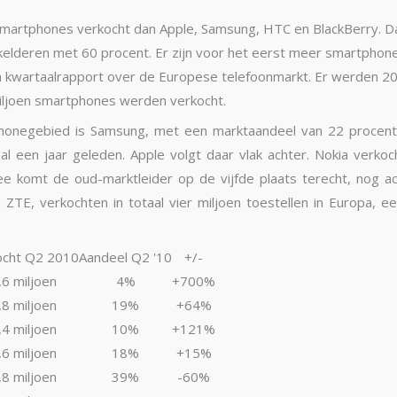
smartphones verkocht dan Apple, Samsung, HTC en BlackBerry. Dat b
kelderen met 60 procent. Er zijn voor het eerst meer smartpho
 kwartaalrapport over de Europese telefoonmarkt. Er werden 20,
miljoen smartphones werden verkocht.
onegebied is Samsung, met een marktaandeel van 22 procent.
al een jaar geleden. Apple volgt daar vlak achter. Nokia verk
ee komt de oud-marktleider op de vijfde plaats terecht, nog 
TE, verkochten in totaal vier miljoen toestellen in Europa, een
ocht Q2 2010
Aandeel Q2 '10
+/-
,6 miljoen
4%
+700%
,8 miljoen
19%
+64%
,4 miljoen
10%
+121%
,6 miljoen
18%
+15%
,8 miljoen
39%
-60%