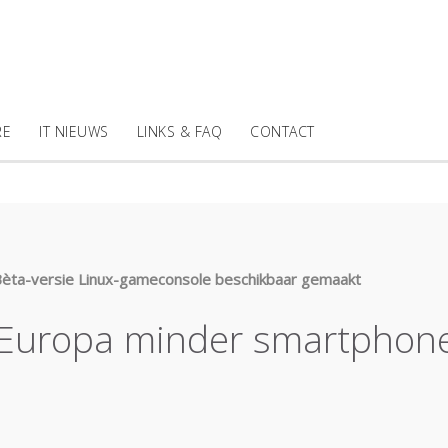
RE
IT NIEUWS
LINKS & FAQ
CONTACT
èta-versie Linux-gameconsole beschikbaar gemaakt
n Europa minder smartphon