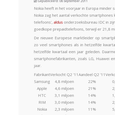
Gepubliceerd: 08 september 2011
Nokia heeft in het voorjaar in Europa minder 
Nokia zag het aantal verkochte smartphones 
telefoons',
aldus
onderzoeksbureau IDC in zijn
goedkope prepaidtelefoons, terwijl er 21,8 
De nieuwe Europese marktleider op smartph
zo veel smartphones als in hetzelfde kwarta
hetzelfde kwartaal een jaar geleden. Daarm
smartphonefabrikanten, zoals LG, Huawei en Z
jaar.
Fabrikant
Verkocht Q2 '11
Aandeel Q2 '11
Verk
Samsung
4,8 miljoen
22%
0
Apple
4,6 miljoen
21%
2
HTC
3,1 miljoen
14%
1
RIM
3,0 miljoen
14%
2
Nokia
2,3 miljoen
11%
5