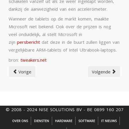
schakelen vanzelf uit als ze weer ingeklapt worden,
dankzij de aanwezigheid van een accelerometer.
Wanneer de tablets op de markt komen, maakte
Microsoft niet bekend. Ook over de prijzen is nog
veel onduidelijk, al stelt Microsoft in
zijn
persbericht
dat deze in de buurt zullen liggen van
vergelijkbare ARM-tablets of Intel Ultrabook-laptops.
bron:
tweakers.net
Vorige
Volgende
© 2008 - 2024 NISE SOLUTIONS BV - BE 0899 160 207
OVER ONS
DIENSTEN
HARDWARE
SOFTWARE
IT NIEUWS