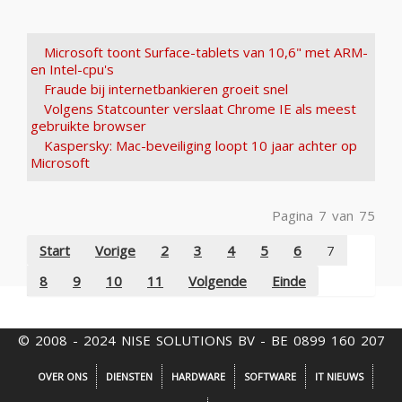
Microsoft toont Surface-tablets van 10,6" met ARM-
en Intel-cpu's
Fraude bij internetbankieren groeit snel
Volgens Statcounter verslaat Chrome IE als meest
gebruikte browser
Kaspersky: Mac-beveiliging loopt 10 jaar achter op
Microsoft
Pagina 7 van 75
Start
Vorige
2
3
4
5
6
7
8
9
10
11
Volgende
Einde
© 2008 - 2024 NISE SOLUTIONS BV - BE 0899 160 207
OVER ONS
DIENSTEN
HARDWARE
SOFTWARE
IT NIEUWS